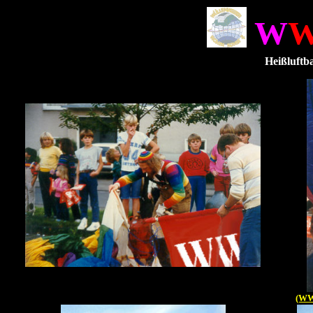
W
. .
Heißluftba
(WW