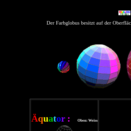
Der Farbglobus besitzt auf der Oberfläc
Ä
q
u
a
t
o
r
:
Oben: Weiss