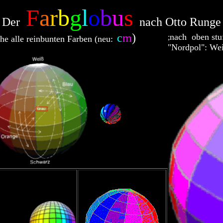
F
a
r
b
g
l
o
b
u
s
Der
nach Otto Rung
(
c
m
)
nach oben stuf
;
he alle reinbunten Farben (neu:
"Nordpol": We