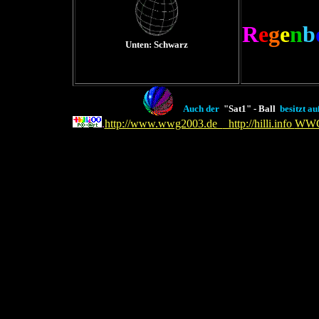
R
e
g
e
n
b
Unten: Schwarz
Auch der
"Sat1" - Ball
besitzt au
.
http://www.wwg2003.de
http://hilli.info
WW