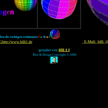
o
g
e
n
ßen die richtigen reinbunten
F
a
r
b
e
n
!
E-Mail:
hilli_
G
http://www.hilli1.de
gestaltet von
HILLI
I
dee & Design Copyright © 2000