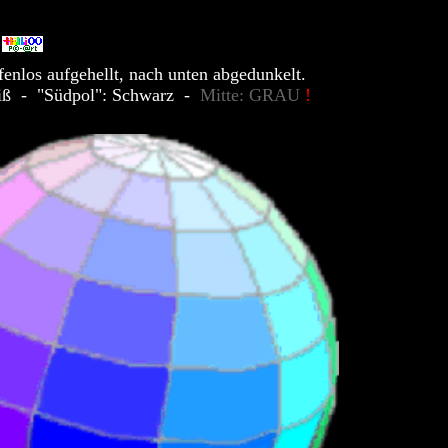
e
enlos aufgehellt, nach unten abgedunkelt.
iß - "Südpol": Schwarz -
Mitte: GRAU
!