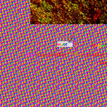
R
e
g
e
n
b
htttp:///
www.wwg2000.de
http://
www.hilli1.de
Zurü